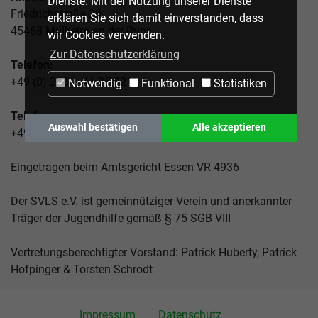
Dienste. Mit der Nutzung unserer Dienste
Friedrichstraße 20
erklären Sie sich damit einverstanden, dass
45468 Mülheim an der Ruhr
wir Cookies verwenden.
Zur Datenschutzerklärung
Telefon:
+49 (0) 208 – 41 25 921
Notwendig
Funktional
Statistiken
Telefax:
Auswahl bestätigen
Alle akzeptieren
+49 (0) 208 – 41 25 587
Eingetragen beim Amtsgericht Essen VR 4936
Der SVLS e.V. ist gemeinnütziger Verein und anerkannter
Träger der Jugendhilfe gemäß § 75 SGB VIII
Vertretungsberechtigter Vorstand: Patrick Huberty, Patrick
Hofpinger & Torsten Schrodt
Impressum
Datenschutz