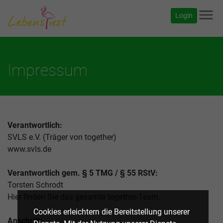
menu
Login
Impressum
Verantwortlich:
SVLS e.V. (Träger von together)
www.svls.de
Verantwortlich gem. § 5 TMG / § 55 RStV:
Torsten Schrodt
Hier finden Sie das gesamte together-Team.
Cookies erleichtern die Bereitstellung unserer
Anschrift: